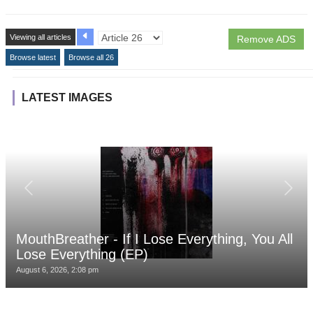
Viewing all articles
Remove ADS
Browse latest
Browse all 26
LATEST IMAGES
MouthBreather - If I Lose Everything, You All
Lose Everything (EP)
August 6, 2026, 2:08 pm