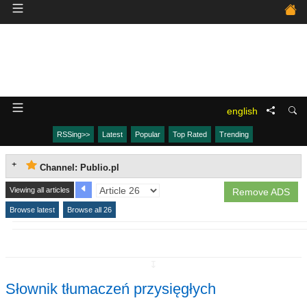
english
RSSing>>
Latest
Popular
Top Rated
Trending
Channel: Publio.pl
Viewing all articles
Remove ADS
Browse latest
Browse all 26
↧
Słownik tłumaczeń przysięgłych