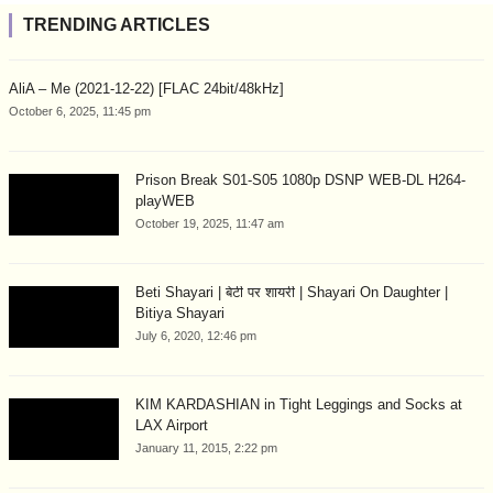
TRENDING ARTICLES
AliA – Me (2021-12-22) [FLAC 24bit/48kHz]
October 6, 2025, 11:45 pm
Prison Break S01-S05 1080p DSNP WEB-DL H264-
playWEB
October 19, 2025, 11:47 am
Beti Shayari | बेटी पर शायरी | Shayari On Daughter |
Bitiya Shayari
July 6, 2020, 12:46 pm
KIM KARDASHIAN in Tight Leggings and Socks at
LAX Airport
January 11, 2015, 2:22 pm