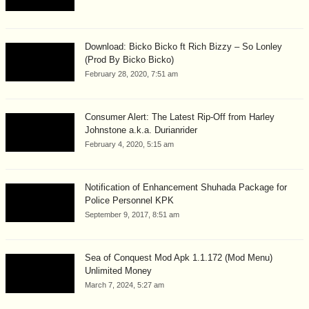
Download: Bicko Bicko ft Rich Bizzy – So Lonley
(Prod By Bicko Bicko)
February 28, 2020, 7:51 am
Consumer Alert: The Latest Rip-Off from Harley
Johnstone a.k.a. Durianrider
February 4, 2020, 5:15 am
Notification of Enhancement Shuhada Package for
Police Personnel KPK
September 9, 2017, 8:51 am
Sea of Conquest Mod Apk 1.1.172 (Mod Menu)
Unlimited Money
March 7, 2024, 5:27 am