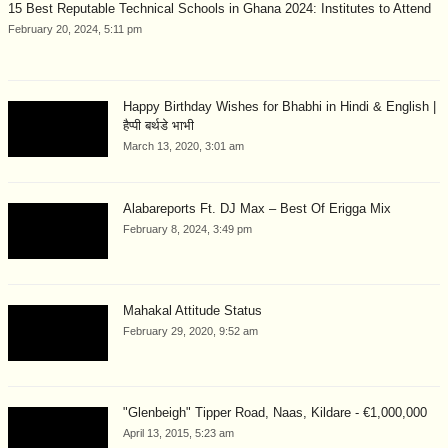
15 Best Reputable Technical Schools in Ghana 2024: Institutes to Attend
February 20, 2024, 5:11 pm
Happy Birthday Wishes for Bhabhi in Hindi & English |
हैप्पी बर्थडे भाभी
March 13, 2020, 3:01 am
Alabareports Ft. DJ Max – Best Of Erigga Mix
February 8, 2024, 3:49 pm
Mahakal Attitude Status
February 29, 2020, 9:52 am
"Glenbeigh" Tipper Road, Naas, Kildare - €1,000,000
April 13, 2015, 5:23 am