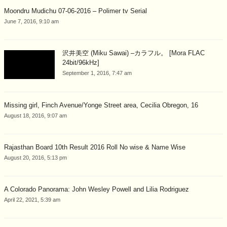
Moondru Mudichu 07-06-2016 – Polimer tv Serial
June 7, 2016, 9:10 am
沢井美空 (Miku Sawai) –カラフル。 [Mora FLAC
24bit/96kHz]
September 1, 2016, 7:47 am
Missing girl, Finch Avenue/Yonge Street area, Cecilia Obregon, 16
August 18, 2016, 9:07 am
Rajasthan Board 10th Result 2016 Roll No wise & Name Wise
August 20, 2016, 5:13 pm
A Colorado Panorama: John Wesley Powell and Lilia Rodriguez
April 22, 2021, 5:39 am